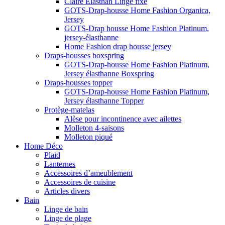
Claire Elasthan Linge fixe
GOTS-Drap-housse Home Fashion Organica,
Jersey
GOTS-Drap housse Home Fashion Platinum,
jersey-élasthanne
Home Fashion drap housse jersey
Draps-housses boxspring
GOTS-Drap-housse Home Fashion Platinum,
Jersey élasthanne Boxspring
Draps-housses topper
GOTS-Drap-housse Home Fashion Platinum,
Jersey élasthanne Topper
Protège-matelas
Alèse pour incontinence avec ailettes
Molleton 4-saisons
Molleton piqué
Home Déco
Plaid
Lanternes
Accessoires d’ameublement
Accessoires de cuisine
Articles divers
Bain
Linge de bain
Linge de plage