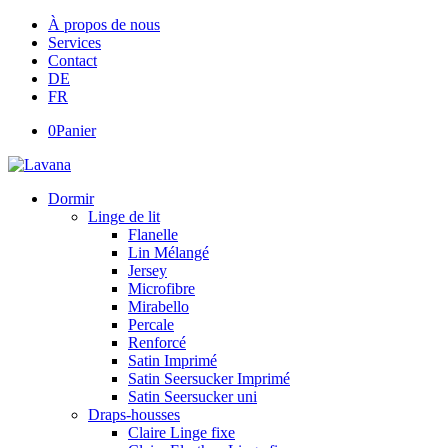
À propos de nous
Services
Contact
DE
FR
0
Panier
Dormir
Linge de lit
Flanelle
Lin Mélangé
Jersey
Microfibre
Mirabello
Percale
Renforcé
Satin Imprimé
Satin Seersucker Imprimé
Satin Seersucker uni
Draps-housses
Claire Linge fixe