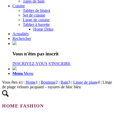
Tapis de bain
Cuisine
Tablier de bistrot
Set de cuisine
Linge de cuisine
Tablier à bavette
Home Deko
Actualités
Rechercher
Vous n'êtes pas inscrit
INSCRIVEZ-VOUS
S'INSCRIRE
Menu
Menu
Vous êtes ici :
Home
1
|
Boutique
2
|
Bain
3
|
Linge de plage
4
|
Linge
de plage velours jacquard – rayures de bloc bleu
HOME FASHION