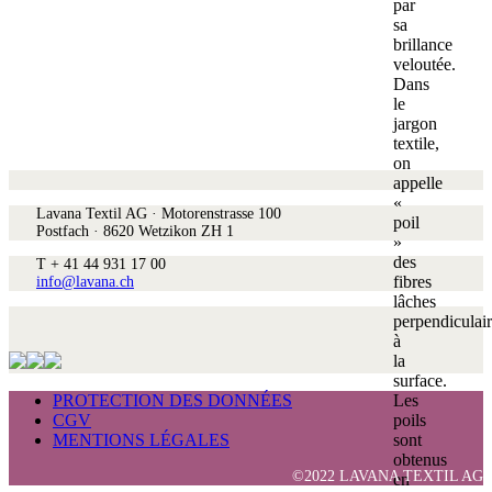
par
sa
brillance
veloutée.
Dans
le
jargon
textile,
on
appelle
«
Lavana Textil AG · Motorenstrasse 100
poil
Postfach · 8620 Wetzikon ZH 1
»
des
T + 41 44 931 17 00
fibres
info@lavana.ch
lâches
perpendiculai
à
la
surface.
Les
PROTECTION DES DONNÉES
poils
CGV
sont
MENTIONS LÉGALES
obtenus
©2022 LAVANA TEXTIL AG
en