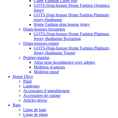
Claire Elasthan Linge fixe
GOTS-Drap-housse Home Fashion Organica,
Jersey
GOTS-Drap housse Home Fashion Platinum,
jersey-élasthanne
Home Fashion drap housse jersey
Draps-housses boxspring
GOTS-Drap-housse Home Fashion Platinum,
Jersey élasthanne Boxspring
Draps-housses topper
GOTS-Drap-housse Home Fashion Platinum,
Jersey élasthanne Topper
Protège-matelas
Alèse pour incontinence avec ailettes
Molleton 4-saisons
Molleton piqué
Home Déco
Plaid
Lanternes
Accessoires d’ameublement
Accessoires de cuisine
Articles divers
Bain
Linge de bain
Linge de plage