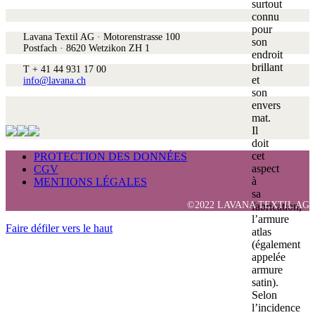
surtout
connu
pour
Lavana Textil AG · Motorenstrasse 100
son
Postfach · 8620 Wetzikon ZH 1
endroit
brillant
T + 41 44 931 17 00
et
info@lavana.ch
son
envers
mat.
Il
doit
cet
PROTECTION DES DONNÉES
aspect
CGV
à
MENTIONS LÉGALES
sa
©2022 LAVANA TEXTIL AG
fabrication,
l’armure
Faire défiler vers le haut
atlas
(également
appelée
armure
satin).
Selon
l’incidence