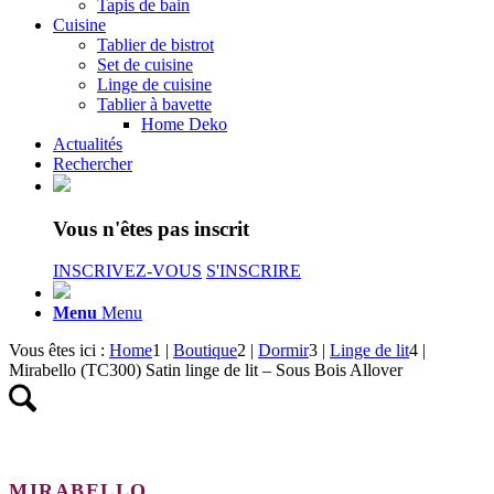
Tapis de bain
Cuisine
Tablier de bistrot
Set de cuisine
Linge de cuisine
Tablier à bavette
Home Deko
Actualités
Rechercher
Vous n'êtes pas inscrit
INSCRIVEZ-VOUS
S'INSCRIRE
Menu
Menu
Vous êtes ici :
Home
1
|
Boutique
2
|
Dormir
3
|
Linge de lit
4
|
Mirabello (TC300) Satin linge de lit – Sous Bois Allover
MIRABELLO