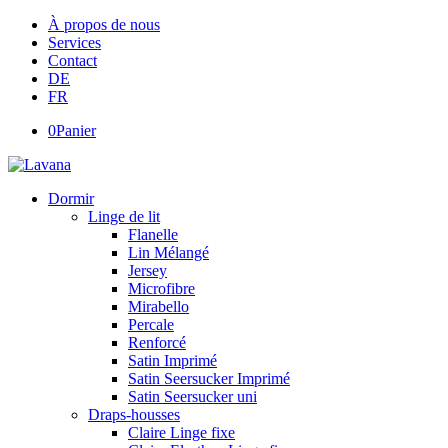
À propos de nous
Services
Contact
DE
FR
0
Panier
Dormir
Linge de lit
Flanelle
Lin Mélangé
Jersey
Microfibre
Mirabello
Percale
Renforcé
Satin Imprimé
Satin Seersucker Imprimé
Satin Seersucker uni
Draps-housses
Claire Linge fixe