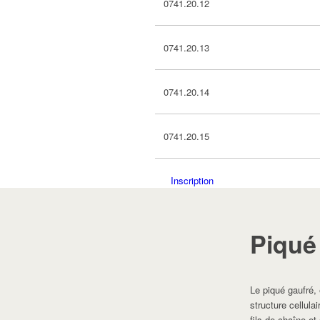
0741.20.12
0741.20.13
0741.20.14
0741.20.15
Inscription
Piqué
Le piqué gaufré,
structure cellula
fils de chaîne et