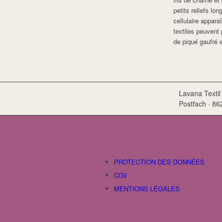
petits reliefs lo
cellulaire appara
textiles peuvent
de piqué gaufré e
Lavana Textil
Postfach · 8
PROTECTION DES DONNÉES
CGV
MENTIONS LÉGALES