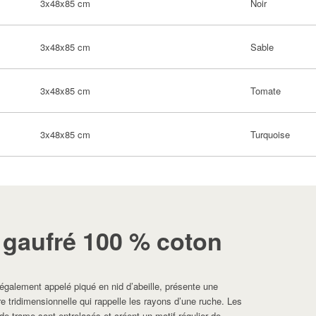
3x48x85 cm
Noir
3x48x85 cm
Sable
3x48x85 cm
Tomate
3x48x85 cm
Turquoise
 gaufré 100 % coton
 également appelé piqué en nid d’abeille, présente une
ire tridimensionnelle qui rappelle les rayons d’une ruche. Les
 de trame sont entrelacés et créent un motif régulier de