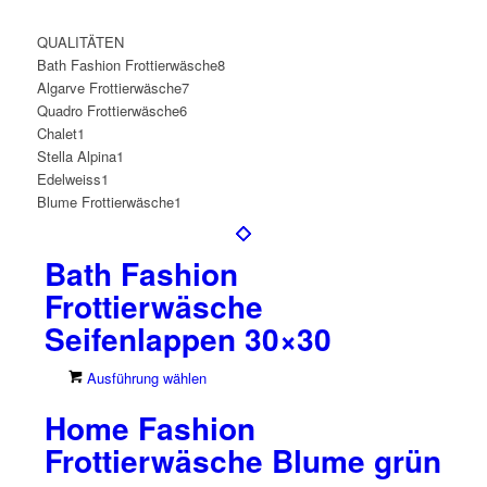
QUALITÄTEN
Bath Fashion Frottierwäsche
8
Algarve Frottierwäsche
7
Quadro Frottierwäsche
6
Chalet
1
Stella Alpina
1
Edelweiss
1
Blume Frottierwäsche
1
Bath Fashion
Frottierwäsche
Seifenlappen 30×30
Dieses
Ausführung wählen
Produkt
Home Fashion
weist
mehrere
Frottierwäsche Blume grün
Varianten