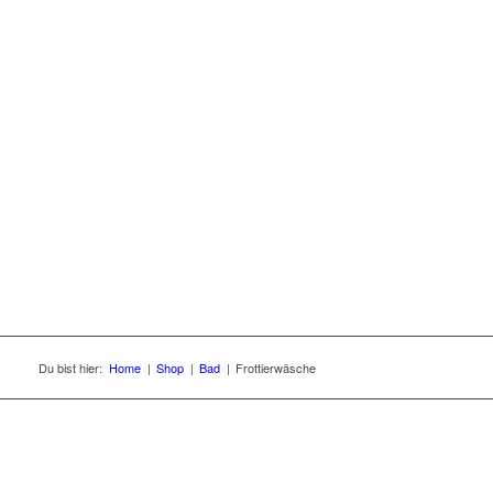
Du bist hier:
Home
|
Shop
|
Bad
|
Frottierwäsche