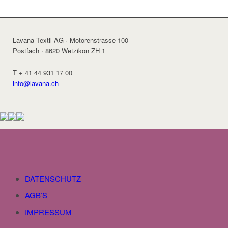
Die
werden
Optionen
können
auf
Lavana Textil AG · Motorenstrasse 100
der
Postfach · 8620 Wetzikon ZH 1
Produktseite
gewählt
T + 41 44 931 17 00
werden
info@lavana.ch
DATENSCHUTZ
AGB’S
IMPRESSUM