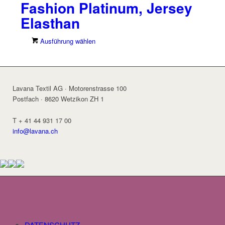
Fashion Platinum, Jersey
Elasthan
Dieses
Ausführung wählen
Produkt
weist
mehrere
Varianten
Lavana Textil AG · Motorenstrasse 100
auf.
Postfach · 8620 Wetzikon ZH 1
Die
Optionen
T + 41 44 931 17 00
können
info@lavana.ch
auf
der
Produktseite
gewählt
werden
DATENSCHUTZ