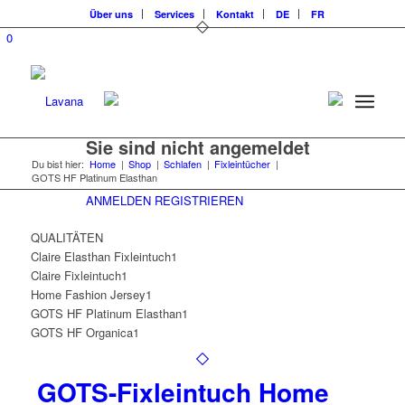
Über uns
Services
Kontakt
DE
FR
0
Sie sind nicht angemeldet
Du bist hier:
Home
|
Shop
|
Schlafen
|
Fixleintücher
|
GOTS HF Platinum Elasthan
ANMELDEN
REGISTRIEREN
QUALITÄTEN
Claire Elasthan Fixleintuch
1
Claire Fixleintuch
1
Home Fashion Jersey
1
GOTS HF Platinum Elasthan
1
GOTS HF Organica
1
GOTS-Fixleintuch Home