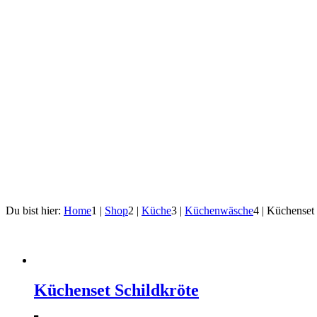
Du bist hier:
Home
1
|
Shop
2
|
Küche
3
|
Küchenwäsche
4
|
Küchenset
Küchenset Schildkröte