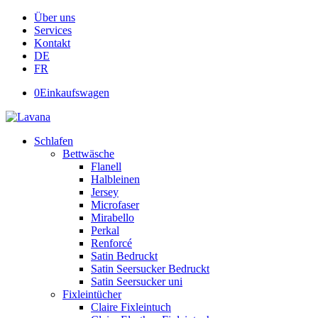
Über uns
Services
Kontakt
DE
FR
0
Einkaufswagen
Schlafen
Bettwäsche
Flanell
Halbleinen
Jersey
Microfaser
Mirabello
Perkal
Renforcé
Satin Bedruckt
Satin Seersucker Bedruckt
Satin Seersucker uni
Fixleintücher
Claire Fixleintuch