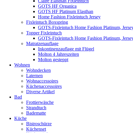
Claire Elasthan Fixleintuch
GOTS HF Organica
GOTS HF Platinum Elasthan
Home Fashion Fixleintuch Jersey
Fixleintuch Boxspring
GOTS-Fixleintuch Home Fashion Platinum, Jersey
Topper Fixleintuch
GOTS-Fixleintuch Home Fashion Platinum, Jersey
Matratzenauflage
Inkontinenzauflage mit Flügel
Molton 4 Jahreszeiten
Molton gesteppt
Wohnen
Wohndecken
Laternen
Wohnaccessoires
Küchenaccessoires
Diverse Artikel
Bad
Frottierwäsche
Strandtuch
Badematte
Küche
Bistroschürze
Küchenset