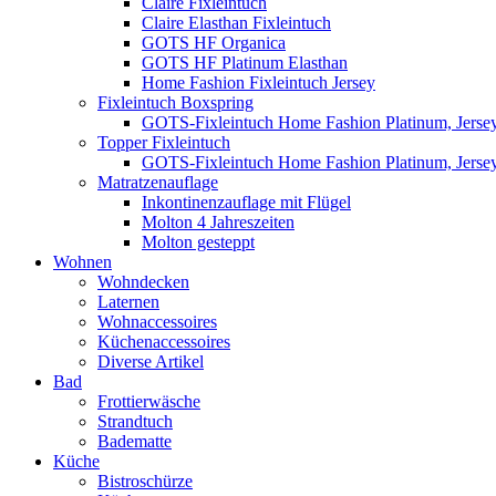
Claire Fixleintuch
Claire Elasthan Fixleintuch
GOTS HF Organica
GOTS HF Platinum Elasthan
Home Fashion Fixleintuch Jersey
Fixleintuch Boxspring
GOTS-Fixleintuch Home Fashion Platinum, Jersey
Topper Fixleintuch
GOTS-Fixleintuch Home Fashion Platinum, Jersey
Matratzenauflage
Inkontinenzauflage mit Flügel
Molton 4 Jahreszeiten
Molton gesteppt
Wohnen
Wohndecken
Laternen
Wohnaccessoires
Küchenaccessoires
Diverse Artikel
Bad
Frottierwäsche
Strandtuch
Badematte
Küche
Bistroschürze