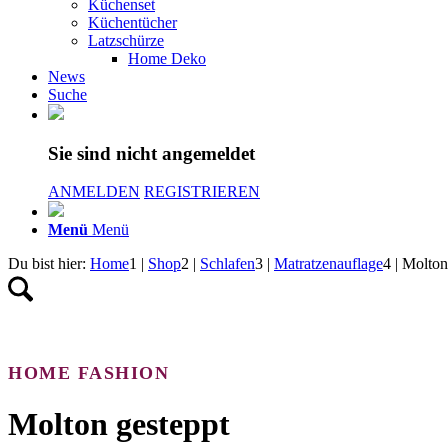
Küchenset
Küchentücher
Latzschürze
Home Deko
News
Suche
Sie sind nicht angemeldet
ANMELDEN
REGISTRIEREN
Menü
Menü
Du bist hier:
Home
1
|
Shop
2
|
Schlafen
3
|
Matratzenauflage
4
|
Molton
HOME FASHION
Molton gesteppt