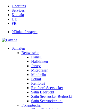
Über uns
Services
Kontakt
DE
FR
0
Einkaufswagen
Schlafen
Bettwäsche
Flanell
Halbleinen
Jersey
Microfaser
Mirabello
Perkal
Renforcé
Renforcé Seersucker
Satin Bedruckt
Satin Seersucker Bedruckt
Satin Seersucker uni
Fixleintücher