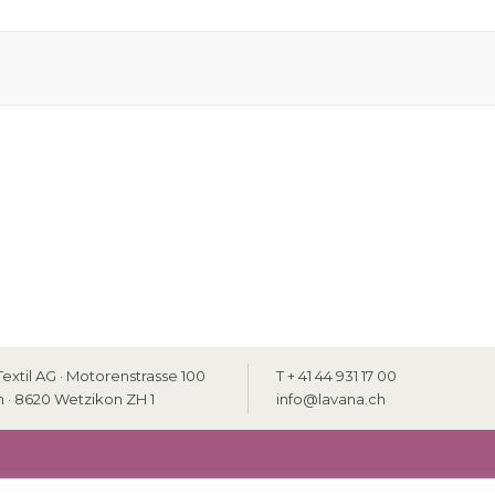
extil AG · Motorenstrasse 100
T + 41 44 931 17 00
h · 8620 Wetzikon ZH 1
info@lavana.ch