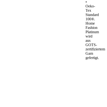
•
Oeko-
Tex
Standard
100®.
Home
Fashion
Platinum
wird
aus
GOTS-
zertifiziertem
Garn
gefertigt.