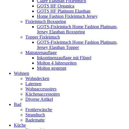
Claire Elasthan Fixleintuch
GOTS HF Organica
GOTS HF Platinum Elasthan
Home Fashion Fixleintuch Jersey
Fixleintuch Boxspring
GOTS-Fixleintuch Home Fashion Platinum,
Jersey Elasthan Boxspring
Topper Fixleintuch
GOTS-Fixleintuch Home Fashion Platinum,
Jersey Elasthan Topper
Matratzenauflage
Inkontinenzauflage mit Flügel
Molton 4 Jahreszeiten
Molton gesteppt
Wohnen
Wohndecken
Laternen
Wohnaccessoires
Küchenaccessoires
Diverse Artikel
Bad
Frottierwäsche
Strandtuch
Badematte
Küche