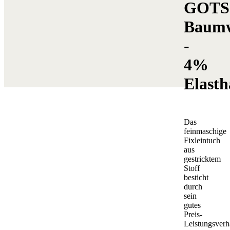
GOTS
Baumw
-
4%
Elast
Das
feinmaschige
Fixleintuch
aus
gestricktem
Stoff
besticht
durch
sein
gutes
Preis-
Leistungsverhä