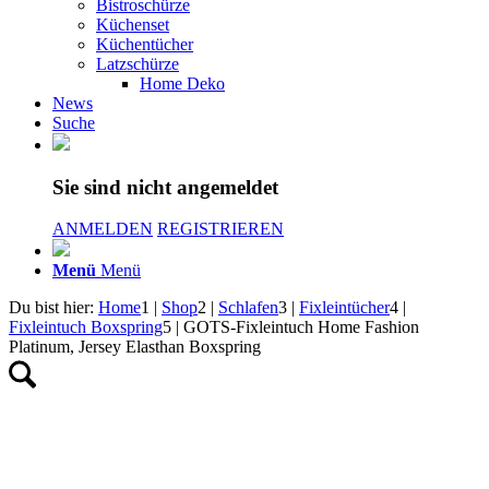
Bistroschürze
Küchenset
Küchentücher
Latzschürze
Home Deko
News
Suche
Sie sind nicht angemeldet
ANMELDEN
REGISTRIEREN
Menü
Menü
Du bist hier:
Home
1
|
Shop
2
|
Schlafen
3
|
Fixleintücher
4
|
Fixleintuch Boxspring
5
|
GOTS-Fixleintuch Home Fashion
Platinum, Jersey Elasthan Boxspring