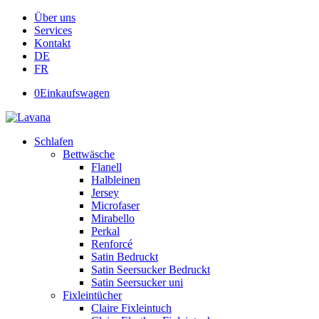
Über uns
Services
Kontakt
DE
FR
0
Einkaufswagen
Schlafen
Bettwäsche
Flanell
Halbleinen
Jersey
Microfaser
Mirabello
Perkal
Renforcé
Satin Bedruckt
Satin Seersucker Bedruckt
Satin Seersucker uni
Fixleintücher
Claire Fixleintuch