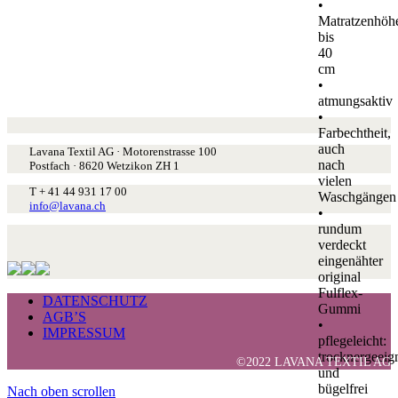
•
Matratzenhöh
bis
40
cm
•
atmungsaktiv
•
Farbechtheit,
auch
Lavana Textil AG · Motorenstrasse 100
nach
Postfach · 8620 Wetzikon ZH 1
vielen
T + 41 44 931 17 00
Waschgängen
info@lavana.ch
•
rundum
verdeckt
eingenähter
original
Fulflex-
DATENSCHUTZ
Gummi
AGB’S
•
IMPRESSUM
pflegeleicht:
trocknergeeig
©2022 LAVANA TEXTIL AG
und
bügelfrei
Nach oben scrollen