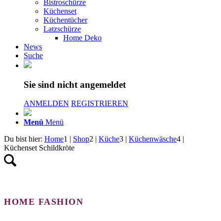
Bistroschürze
Küchenset
Küchentücher
Latzschürze
Home Deko
News
Suche
Sie sind nicht angemeldet
ANMELDEN
REGISTRIEREN
Menü
Menü
Du bist hier:
Home
1
|
Shop
2
|
Küche
3
|
Küchenwäsche
4
|
Küchenset Schildkröte
HOME FASHION