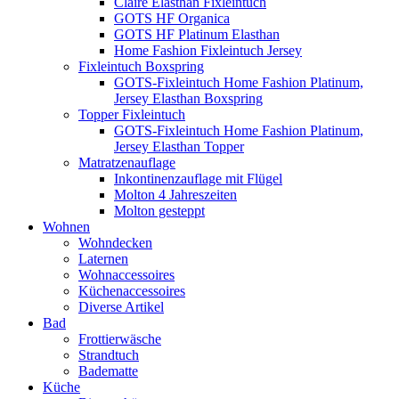
Claire Elasthan Fixleintuch
GOTS HF Organica
GOTS HF Platinum Elasthan
Home Fashion Fixleintuch Jersey
Fixleintuch Boxspring
GOTS-Fixleintuch Home Fashion Platinum,
Jersey Elasthan Boxspring
Topper Fixleintuch
GOTS-Fixleintuch Home Fashion Platinum,
Jersey Elasthan Topper
Matratzenauflage
Inkontinenzauflage mit Flügel
Molton 4 Jahreszeiten
Molton gesteppt
Wohnen
Wohndecken
Laternen
Wohnaccessoires
Küchenaccessoires
Diverse Artikel
Bad
Frottierwäsche
Strandtuch
Badematte
Küche