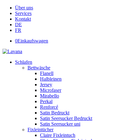
Über uns
Services
Kontakt
DE
FR
0
Einkaufswagen
Schlafen
Bettwäsche
Flanell
Halbleinen
Jersey
Microfaser
Mirabello
Perkal
Renforcé
Satin Bedruckt
Satin Seersucker Bedruckt
Satin Seersucker uni
Fixleintücher
Claire Fixleintuch