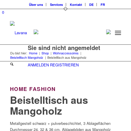
Über uns
Services
Kontakt
DE
FR
0
Sie sind nicht angemeldet
Du bist hier:
Home
|
Shop
|
Wohnaccessoires
|
Beistelltisch Mangoholz
|
Beistelltisch aus Mangoholz
ANMELDEN
REGISTRIEREN
HOME FASHION
Beistelltisch aus
Mangoholz
Metallgestell schwarz + pulverbeschichtet, 3 Ablageflächen
Durchmesser 24, 32 & 36 cm, Ablageböden aus Mangoholz