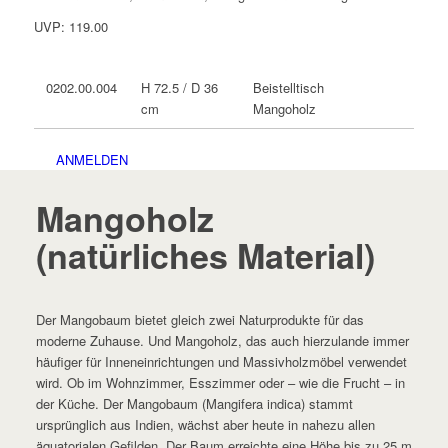
UVP: 119.00
H 72.5 / D 36
Beistelltisch
0202.00.004
cm
Mangoholz
ANMELDEN
Mangoholz
(natürliches Material)
Der Mangobaum bietet gleich zwei Naturprodukte für das
moderne Zuhause. Und Mangoholz, das auch hierzulande immer
häufiger für Inneneinrichtungen und Massivholzmöbel verwendet
wird. Ob im Wohnzimmer, Esszimmer oder – wie die Frucht – in
der Küche. Der Mangobaum (Mangifera indica) stammt
ursprünglich aus Indien, wächst aber heute in nahezu allen
äquatorialen Gefilden. Der Baum erreichte eine Höhe bis zu 25 m