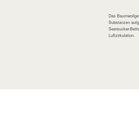
Das Baumwollgew
Substanzen aufge
Seersucker-Bettw
Luftzirkulation.