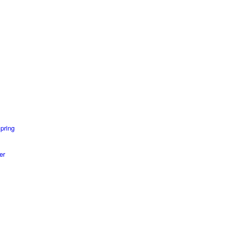
pring
er